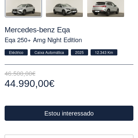
Mercedes-benz Eqa
Eqa 250+ Amg Night Edition
Eléctrico
Caixa Automática
2025
12.343 Km
46.500,00€
44.990,00€
Estou interessado