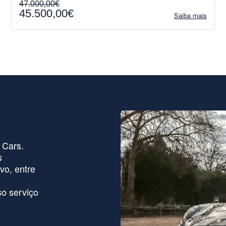
47.000,00€
45.500,00€
Saiba mais
 Cars.
s
vo, entre
o serviço