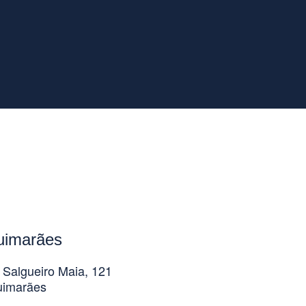
uimarães
 Salgueiro Maia, 121
uimarães