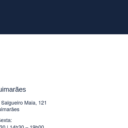
uimarães
 Salgueiro Maia, 121
uimarães
exta:
30 | 14h30 – 19h00